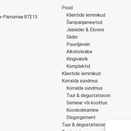
Pood
Klientide lemmikud
hja-Pärnumaa 87215
Šampanjameetod
Jääsiider & Eluvesi
Siider
Puuviljavein
Alkoholivaba
Kingivabrik
Komplektid
Klientide lemmikud
Korralda sündmus
Korralda sündmus
Tuur & degustatsioon
Seminar või koolitus
Kooskokkamine
Disgorgement
Tuur & degustatsioon