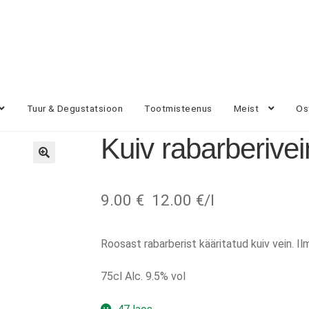
Tuur & Degustatsioon
Tootmisteenus
Meist
Os
Kuiv rabarberivei
9.00
€
12.00 €/l
Roosast rabarberist kääritatud kuiv vein. Ilm
75cl Alc. 9.5% vol