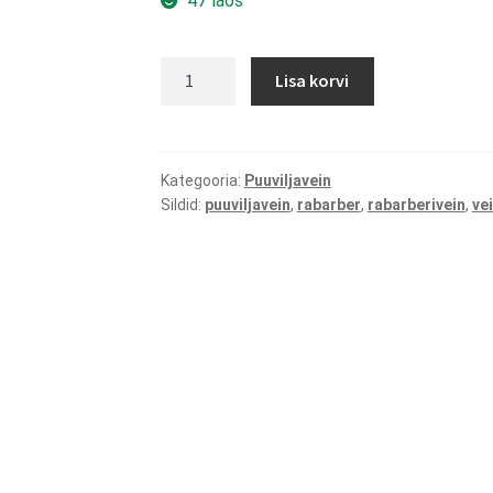
47 laos
Kuiv
Lisa korvi
rabarberivein
kogus
Kategooria:
Puuviljavein
Sildid:
puuviljavein
,
rabarber
,
rabarberivein
,
ve