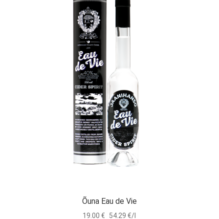
Õuna Eau de Vie
19.00
€
54.29 €/l