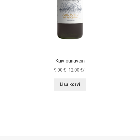
Kuiv õunavein
9.00
€
12.00 €/l
Lisa korvi