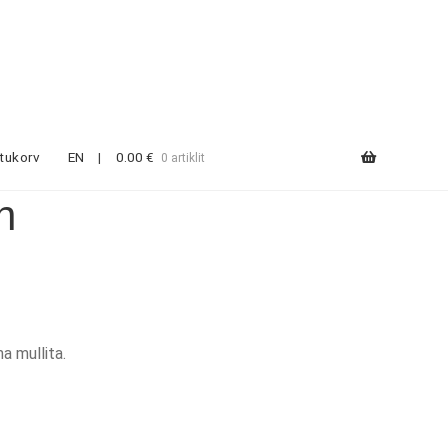
tukorv
0.00
€
EN
0 artiklit
n
a mullita.