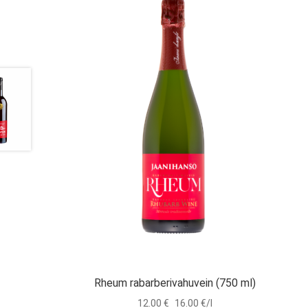
Rheum rabarberivahuvein (750 ml)
12.00
€
16.00 €/l