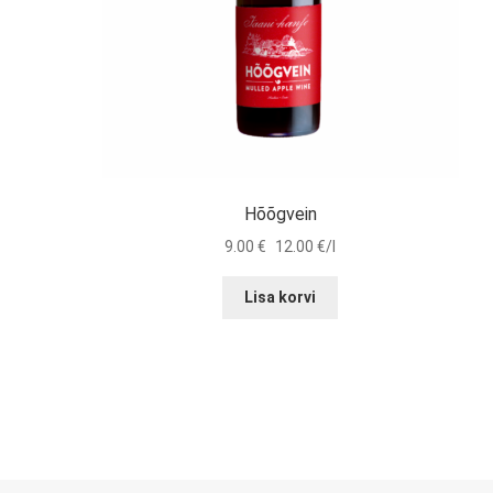
Hõõgvein
9.00
€
12.00 €/l
Lisa korvi