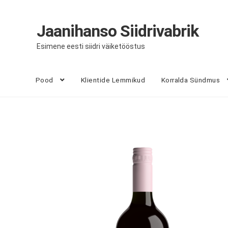
Jaanihanso Siidrivabrik
Liigu
Liigu
navigeerimisele
sisu
Esimene eesti siidri väiketööstus
juurde
Pood
Klientide Lemmikud
Korralda Sündmus