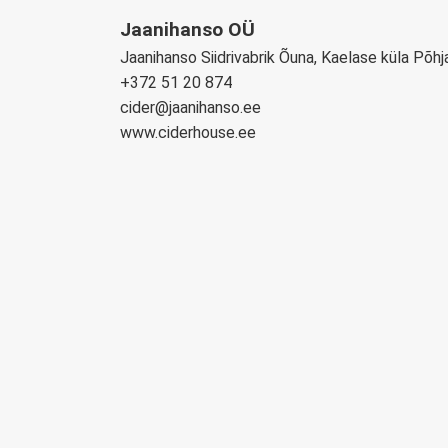
Jaanihanso OÜ
Jaanihanso Siidrivabrik Õuna, Kaelase küla Põ
+372 51 20 874
cider@jaanihanso.ee
www.ciderhouse.ee