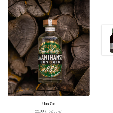
Uus Gin
22.00
€
62.86 €/l